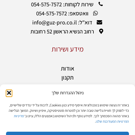
שירות לקוחות: 054-575-7572
וואטסאפ: 054-575-7572
דוא"ל: info@guz-pro.co.il
רחוב הנשיא הראשון 52 רחובות
מידע ושירות
אודות
תקנון
אחריות
ניהול ההגדרות שלך
מידע נוסף
בלוג
באתר זה נעשה שימוש בטכנולוגיות איסוף מידע כגון Cookies, לרבות על ידי צדדים שלישיים,
כדי לספק לך חוויית גלישה טובה יותר וכן למטרות סטטיסטיקה, איפיון ושיווק. המשך הגלישה
יצירת קשר
באתר מהווה הסכמתך לכך. למידע נוסף ולניהול השימוש באמצעים הללו, עיינו ב־
מדיניות
הצהרת נגישות
הפרטיות המעודכנת שלנו
.