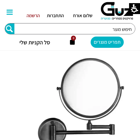
ילוג
תוכן
שלום אורח
התחברות
הרשמה
Search
...
0
עגלת
סל הקניות שלי
תפריט מוצרים
קניות