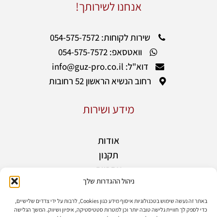
אנחנו לשירותך!
שירות לקוחות: 054-575-7572
וואטסאפ: 054-575-7572
דוא"ל: info@guz-pro.co.il
רחוב הנשיא הראשון 52 רחובות
מידע ושירות
אודות
תקנון
אחריות
ניהול ההגדרות שלך
מידע נוסף
בלוג
באתר זה נעשה שימוש בטכנולוגיות איסוף מידע כגון Cookies, לרבות על ידי צדדים שלישיים,
כדי לספק לך חוויית גלישה טובה יותר וכן למטרות סטטיסטיקה, איפיון ושיווק. המשך הגלישה
יצירת קשר