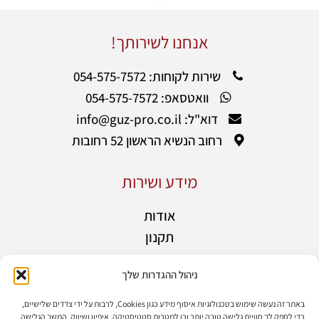
אנחנו לשירותך!
שירות לקוחות: 054-575-7572
וואטסאפ: 054-575-7572
דוא"ל: info@guz-pro.co.il
רחוב הנשיא הראשון 52 רחובות
מידע ושירות
אודות
תקנון
אחריות
ניהול ההגדרות שלך
מידע נוסף
בלוג
באתר זה נעשה שימוש בטכנולוגיות איסוף מידע כגון Cookies, לרבות על ידי צדדים שלישיים,
כדי לספק לך חוויית גלישה טובה יותר וכן למטרות סטטיסטיקה, איפיון ושיווק. המשך הגלישה