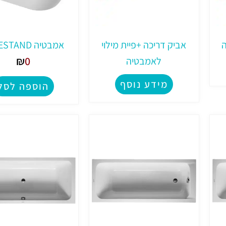
ה
אביק דריכה +פיית מילוי
אמבטיה FREESTAND
₪
0
לאמבטיה
מידע נוסף
הוספה לסל